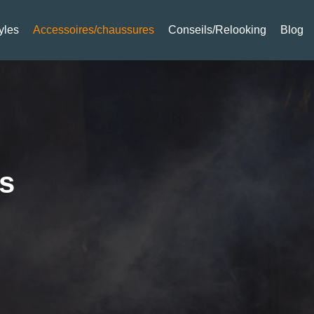
yles
Accessoires/chaussures
Conseils/Relooking
Blog
s